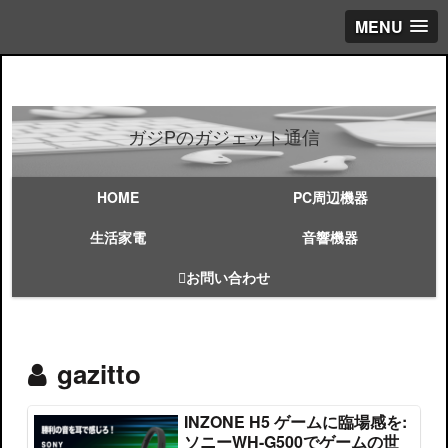
MENU
ガジPのガジェット通信
HOME
PC周辺機器
生活家電
音響機器
お問い合わせ
gazitto
INZONE H5 ゲームに臨場感を:
ソニーWH-G500でゲームの世