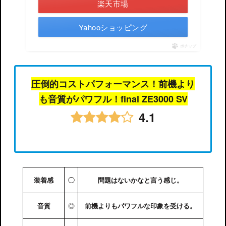
楽天市場
Yahooショッピング
ポチップ
圧倒的コストパフォーマンス！前機より
も音質がパワフル！final ZE3000 SV
4.1
◯
装着感
問題はないかなと言う感じ。
◎
音質
前機よりもパワフルな印象を受ける。