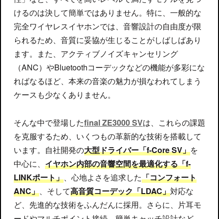
けるのは決して簡単ではありません。特に、一般的な
完全ワイヤレスイヤホンでは、音響設計の自由度が限
られるため、音質に妥協が生じることがしばしばあり
ます。また、アクティブノイズキャンセリング
（ANC）やBluetoothコーデックなどの機能が多彩にな
ればなるほど、本来の音楽の魅力が損なわれてしまう
ケースも少なくありません。
そんな中で登場した
final ZE3000 SV
は、これらの課題
を克服するため、いくつもの革新的な技術を搭載して
います。自社開発の
大型ドライバー「f-Core SV」
を
中心に、
イヤホン内部の音響空間を最適化する「f-
LINKポート」
、心地よさを追求した
「コンフォート
ANC」
、そして
高音質コーデック「LDAC」
対応な
ど、先進的な技術をふんだんに採用。さらに、片耳モ
ードやマルチポイント接続、簡単キャッチ設計など、