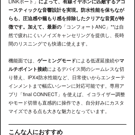
LINKポート」
によって、有線イヤホンに匹敵するアコ
ースティックな音響設計を実現。防水性能を保ちなが
らも、圧迫感や籠もり感を排除したクリアな音質が特
徴です。加えて、最新の
「コンフォートANC」**は自
然で疲れにくいノイズキャンセリングを提供し、長時
間のリスニングでも快適に使えます。
機能面では、
ゲーミングモード
による低遅延接続や
マ
ルチポイント接続
によるデバイス間のシームレスな切
り替え、IPX4防水性能など、日常使いからエンターテ
インメントまで幅広いシーンに対応可能です。専用ア
プリ「final CONNECT」を使えば、イコライザー調整
やモード切替も直感的に操作でき、自分好みにカスタ
マイズできる点も大きな魅力となっています。
こんな人におすすめ