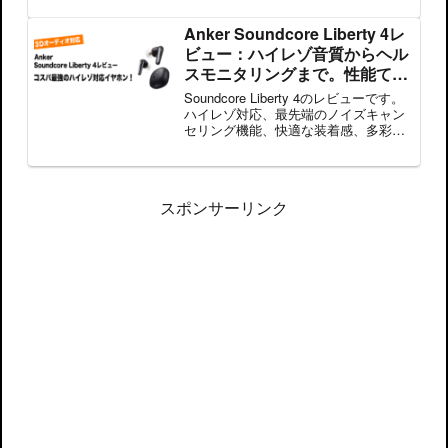
ドなど多機能も充実。音楽・ゲーム・
通話を快適に楽しめる完全ワイヤレス
Anker Soundcore Liberty 4レ
イヤホンを徹底レビューします。
ビュー：ハイレゾ音質からヘル
スモニタリングまで。性能てん
こもりの完全ワイヤレスイヤホ
Soundcore Liberty 4のレビューです。
ン！
ハイレゾ対応、最先端のノイズキャン
セリング機能、快適な装着感、多彩な
カスタマイズオプションを備え、どん
な環境でも最高の音質を提供します。
詳細な機能とユーザー体験を解説して
います。
スポンサーリンク