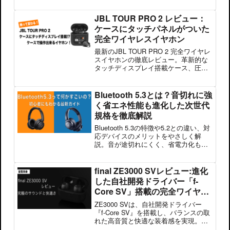
JBL TOUR PRO 2 レビュー：
ケースにタッチパネルがついた
完全ワイヤレスイヤホン
最新のJBL TOUR PRO 2 完全ワイヤレ
スイヤホンの徹底レビュー。革新的な
タッチディスプレイ搭載ケース、圧倒
的な音質、豊富な機能性を紹介。音楽
愛好家のための究極の選択肢を探求し
ます。
Bluetooth 5.3とは？音切れに強
く省エネ性能も進化した次世代
規格を徹底解説
Bluetooth 5.3の特徴や5.2との違い、対
応デバイスのメリットをやさしく解
説。音が途切れにくく、省電力化も進
化！購入前に知っておきたい情報をま
とめました。
final ZE3000 SVレビュー:進化
した自社開発ドライバー「f-
Core SV」搭載の完全ワイヤレ
スイヤホンを徹底解説
ZE3000 SVは、自社開発ドライバー
『f-Core SV』を搭載し、バランスの取
れた高音質と快適な装着感を実現。ノ
イズキャンセリングやゲーミングモー