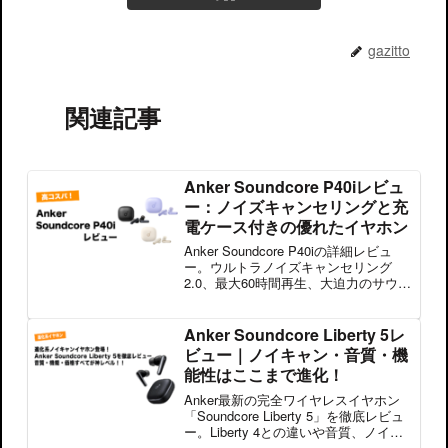
gazitto
関連記事
Anker Soundcore P40iレビュ
ー：ノイズキャンセリングと充
電ケース付きの優れたイヤホン
Anker Soundcore P40iの詳細レビュ
ー。ウルトラノイズキャンセリング
2.0、最大60時間再生、大迫力のサウン
ド、IPX5防水規格、AIノイズリダクシ
ョン機能など、最新技術を搭載した高
機能ワイヤレスイヤホンの魅力を徹底
Anker Soundcore Liberty 5レ
解説します。
ビュー｜ノイキャン・音質・機
能性はここまで進化！
Anker最新の完全ワイヤレスイヤホン
「Soundcore Liberty 5」を徹底レビュ
ー。Liberty 4との違いや音質、ノイキ
ャン性能、使い勝手まで詳しく解説！