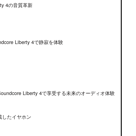
rty 4の音質革新
re Liberty 4で静寂を体験
dcore Liberty 4で享受する未来のオーディオ体験
載したイヤホン