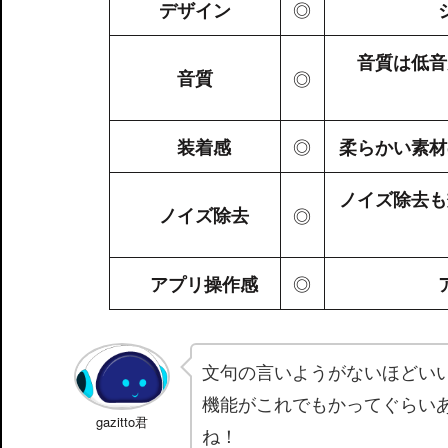
◎
デザイン
音質は低音
音質
◎
◎
装着感
柔らかい素材
ノイズ除去も
ノイズ除去
◎
◎
アプリ操作感
文句の言いようがないほどい
機能がこれでもかってぐらい
gazitto君
ね！