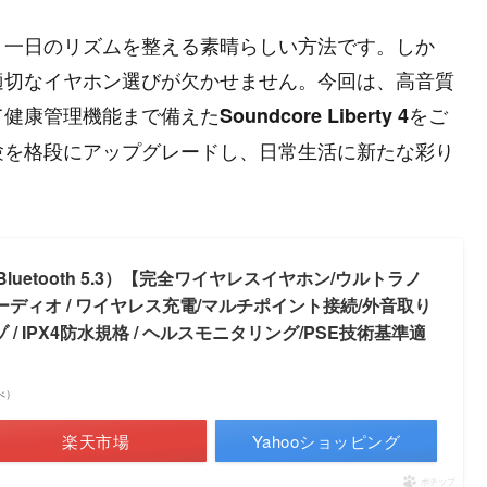
、一日のリズムを整える素晴らしい方法です。しか
適切なイヤホン選びが欠かせません。今回は、高音質
て健康管理機能まで備えた
をご
Soundcore Liberty 4
は、音楽体験を格段にアップグレードし、日常生活に新たな彩り
ty 4（Bluetooth 5.3）【完全ワイヤレスイヤホン/ウルトラノ
Dオーディオ / ワイヤレス充電/マルチポイント接続/外音取り
ゾ / IPX4防水規格 / ヘルスモニタリング/PSE技術基準適
調べ）
楽天市場
Yahooショッピング
ポチップ