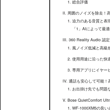
総合評価
周囲のノイズを除去！
迫力のある音質と表
AIによって最
360 Reality Audio
風ノイズ低減と高級
使用用途に沿った快
専用アプリにイヤー
通話も安心して可能！
お出掛け先でも問題
Bose QuietComfort U
WF-1000XM5の良い