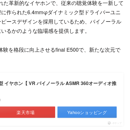
設計された革新的なイヤホンで、従来の聴覚体験を一新して
に作られた6.4mmφダイナミック型ドライバーユニ
ーピースデザインを採用しているため、バイノーラル
にいるかのような臨場感を提供します。
を格段に向上させるfinal E500で、新たな次元で
カナル型 イヤホン【 VR バイノーラル ASMR 360オーディオ推
べ）
楽天市場
Yahooショッピング
ポチップ